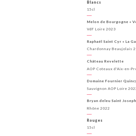
Blancs
15cl
Melon de Bourgogne « V
VdF Loire 2023
Raphaël Saint Cyr « La G
Chardonnay Beaujolais 
Château Revelette
AOP Coteaux d'Aix-en-P
Domaine Fournier Quinc
Sauvignon AOP Loire 202
Bryan deleu Saint Joseph 
Rhône 2022
Rouges
15cl