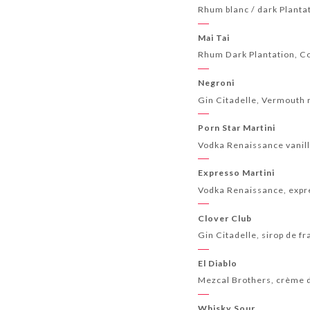
Rhum blanc / dark Plantat
Mai Tai
Rhum Dark Plantation, Co
Negroni
Gin Citadelle, Vermouth
Porn Star Martini
Vodka Renaissance vanille
Expresso Martini
Vodka Renaissance, expre
Clover Club
Gin Citadelle, sirop de f
El Diablo
Mezcal Brothers, crème d
Whisky Sour