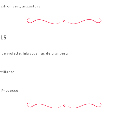
citron vert, angostura
ILS
p de violette, hibiscus, jus de cranberg
étillante
's Prosecco