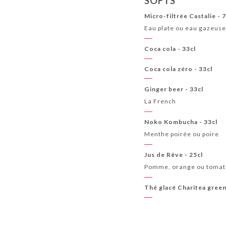
SOFTS
Micro-filtrée Castalie - 
Eau plate ou eau gazeus
Coca cola - 33cl
Coca cola zéro - 33cl
Ginger beer - 33cl
La French
Noko Kombucha - 33cl
Menthe poirée ou poire
Jus de Rêve - 25cl
Pomme, orange ou toma
Thé glacé Charitea gree