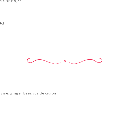
rie BBP 5,5°
3cl
ise, ginger beer, jus de citron