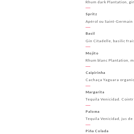
Rhum dark Plantation, gin
Spritz
Apérol ou Saint-Germain 
Basil
Gin Citadelle, basilic frai
Mojito
Rhum blanc Plantation, m
Caipirinha
Cachaça Yaguara organico
Margarita
Tequila Venicidad. Cointr
Paloma
Tequila Venicidad, jus d
Piña Colada