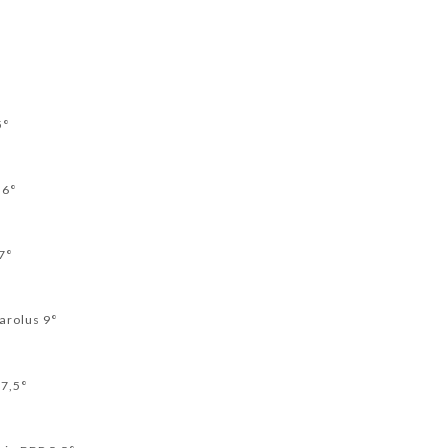
5°
 6°
7°
Carolus 9°
 7,5°