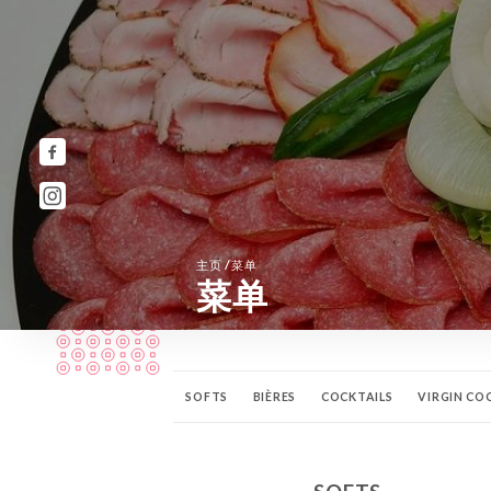
/
主页
菜单
菜单
SOFTS
BIÈRES
COCKTAILS
VIRGIN CO
CHAMPAGNES
BOISSONS CHAUDES