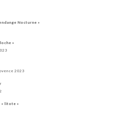
endange Nocturne »
aloche »
2023
rovence 2023
y
2
« litote »