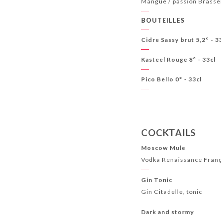
Mangue / passion Brasse
BOUTEILLES
Cidre Sassy brut 5,2° - 3
Kasteel Rouge 8° - 33cl
Pico Bello 0° - 33cl
COCKTAILS
Moscow Mule
Vodka Renaissance França
Gin Tonic
Gin Citadelle, tonic
Dark and stormy