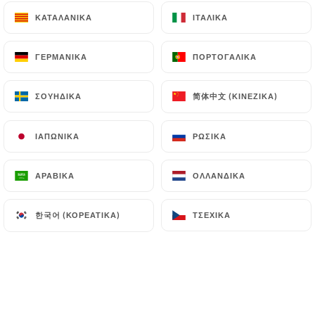
ΚΑΤΑΛΑΝΙΚΆ
ΚΑΤΑΛΑΝΙΚΆ
ΙΤΑΛΙΚΆ
ΙΤΑΛΙΚΆ
ΓΕΡΜΑΝΙΚΆ
ΓΕΡΜΑΝΙΚΆ
ΠΟΡΤΟΓΑΛΙΚΆ
ΠΟΡΤΟΓΑΛΙΚΆ
简体中文 (ΚΙΝΈΖΙΚΑ)
简体中文 (ΚΙΝΈΖΙΚΑ)
ΣΟΥΗΔΙΚΆ
ΣΟΥΗΔΙΚΆ
ΙΑΠΩΝΙΚΆ
ΙΑΠΩΝΙΚΆ
ΡΩΣΙΚΆ
ΡΩΣΙΚΆ
ΑΡΑΒΙΚΆ
ΑΡΑΒΙΚΆ
ΟΛΛΑΝΔΙΚΆ
ΟΛΛΑΝΔΙΚΆ
한국어 (ΚΟΡΕΆΤΙΚΑ)
한국어 (ΚΟΡΕΆΤΙΚΑ)
ΤΣΈΧΙΚΑ
ΤΣΈΧΙΚΑ