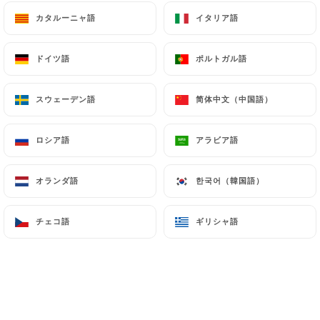
カタルーニャ語
カタルーニャ語
イタリア語
イタリア語
ドイツ語
ドイツ語
ポルトガル語
ポルトガル語
スウェーデン語
スウェーデン語
简体中文（中国語）
简体中文（中国語）
ロシア語
ロシア語
アラビア語
アラビア語
オランダ語
オランダ語
한국어（韓国語）
한국어（韓国語）
チェコ語
チェコ語
ギリシャ語
ギリシャ語