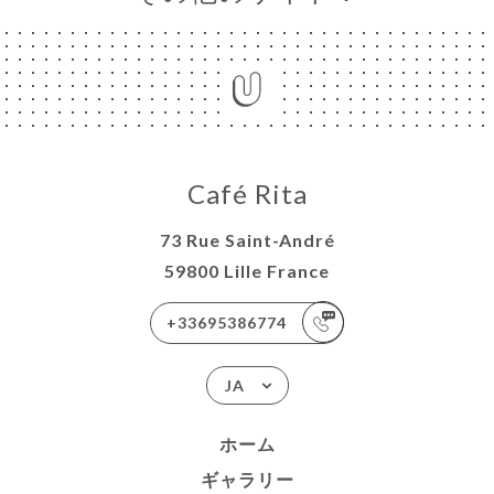
Café Rita
73 Rue Saint-André
59800 Lille France
+33695386774
JA
ホーム
ギャラリー