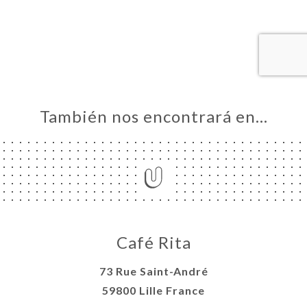
CIO
ERVA
ERÍA
EÑA
NÚ
ACTO
También nos encontrará en…
Café Rita
73 Rue Saint-André
59800 Lille France