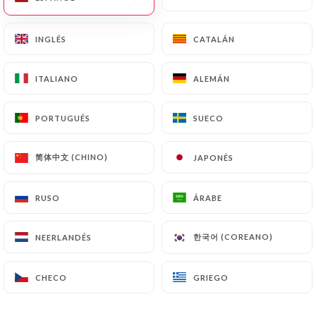
estarán sujetas a las obligaciones impuestas a
https://caferita.fr
por la ley, en particular en
INGLÉS
INGLÉS
CATALÁN
CATALÁN
materia de conservación o archivo de documentos.
Por último, los Usuarios de
https://caferita.fr
ITALIANO
ITALIANO
ALEMÁN
ALEMÁN
pueden presentar una reclamación ante las
autoridades de control, y en particular ante la CNIL
PORTUGUÉS
PORTUGUÉS
SUECO
SUECO
(
https://www.cnil.fr/fr/plaintes
).
简体中文 (CHINO)
简体中文 (CHINO)
JAPONÉS
JAPONÉS
7.4 No comunicación de los datos personales
https://caferita.fr
se abstiene de tratar, alojar o
transferir la Información recogida de sus Clientes a
RUSO
RUSO
ÁRABE
ÁRABE
un país situado fuera de la Unión Europea o
reconocido como «no adecuado» por la Comisión
한국어 (COREANO)
한국어 (COREANO)
NEERLANDÉS
NEERLANDÉS
Europea sin informar previamente al cliente. No
obstante,
https://caferita.fr
sigue siendo libre de
CHECO
CHECO
GRIEGO
GRIEGO
elegir a sus subcontratistas técnicos y
comerciales, siempre y cuando presenten las