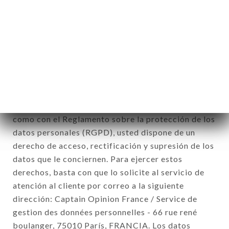
de la inscripción al boletín de noticias.
Datos recogidos con el fin de enviar ofertas
comerciales relativas a la marca CAFÉ RITA. Los
datos recogidos podrán ser tratados por el
conjunto de las filiales y subfiliales de la sociedad.
De conformidad con la ley Informática y Libertad
del 6 de enero de 1978 y modificada en 2004, así
como con el Reglamento sobre la protección de los
datos personales (RGPD), usted dispone de un
derecho de acceso, rectificación y supresión de los
datos que le conciernen. Para ejercer estos
derechos, basta con que lo solicite al servicio de
atención al cliente por correo a la siguiente
dirección: Captain Opinion France / Service de
gestion des données personnelles - 66 rue rené
boulanger, 75010 París, FRANCIA. Los datos